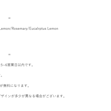
《送料》購入金額 (小
シミになるかもしれ
精油の黄色い色で変
レターパックプラス 
白い布や変色させた
通常発送 ￥800
さい。
沖縄・離島：￥1200
＝ ＝
《香水として使用す
/Lemon/Rosemary/Eucalrptus Lemon
合》 
Sunアロマスプレー
合成の保留剤などは
ちは
一般的な香水に比べ
＝ ＝
1番香りが長続きし
meditaion.次にsel
5~6営業日以内です。
感じ方にはとても個
さい。
す。
送料が無料になります。
デザインが多少が異なる場合がございます。