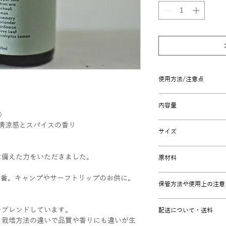
使用方法/注意点
軽く振ってお好きな
内容量
効能が人の精神を良
t〉
イメージで深呼吸し
50ml
清涼感とスパイスの香り
トイレの消臭にもお
サイズ
50ml / 4cm×4cm×
《肌に吹く場合》肌
に備えた力をいただきました。
原材料
する可能性0ではあ
ません)
サトウキビ由来アル
夏の定番。キャンプやサーフトリップのお供に。
手や脇、足や髪の毛
保管方法や使用上の注意
シャルオイル）
肌に問題が出た報告
直射日光や車内など
人差がありますので
をブレンドしています。
配送について・送料
気厳禁・小児の取扱
、栽培方法の違いで品質や香りにも違いが生
為) 目に入るとかな
《服や布に吹く場合