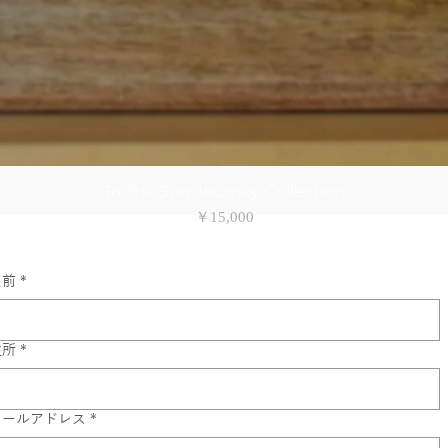
To The Sun Journey Collection
価格
￥15,000
名前
*
住所
*
メールアドレス
*