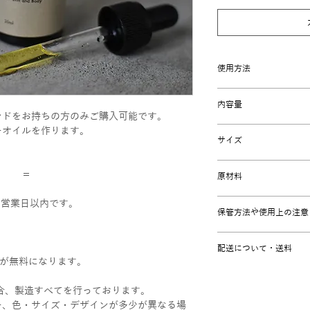
使用方法
全身、髪、唇、顔 
内容量
い。
ンドをお持ちの方のみご購入可能です。
ーオイルを作ります。
100ml
サイズ
30ml / 3cm×3cm×
＝ ＝
原材料
100ml/ 4.5cm×4.5
ホホバオイル・天然
6営業日以内です。
保管方法や使用上の注意
直射日光や車内など
配送について・送料
し、開封後は約1年
送料が無料になります。
飲用厳禁。目に入っ
《送料》購入金額 (小
い。白い布や衣類に
レターパックプラス 
、調合、製造すべてを行っております。
場合があります。
通常発送 ￥800
ー、色・サイズ・デザインが多少が異なる場