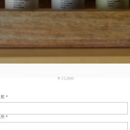
To The Sun Journey Collection
価格
￥15,000
名前
*
住所
*