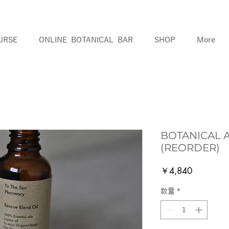
URSE
ONLINE BOTANICAL BAR
SHOP
More
BOTANICAL 
(REORDER)
価
￥4,840
格
数量
*